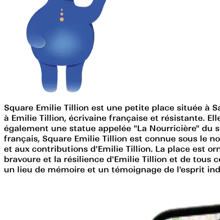
Square Emilie Tillion est une petite place située à 
à Emilie Tillion, écrivaine française et résistante.
également une statue appelée "La Nourricière" du sc
français, Square Emilie Tillion est connue sous le nom
et aux contributions d'Emilie Tillion. La place est o
bravoure et la résilience d'Emilie Tillion et de tou
un lieu de mémoire et un témoignage de l'esprit in