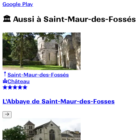
Google Play
🏛️️ Aussi à
Saint-Maur-des-Fossés
Saint-Maur-des-Fossés
Château
L'Abbaye de Saint-Maur-des-Fosses