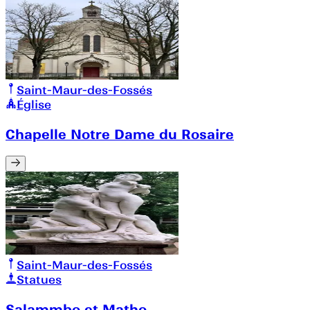
Saint-Maur-des-Fossés
Église
Chapelle Notre Dame du Rosaire
Saint-Maur-des-Fossés
Statues
Salammbo et Matho