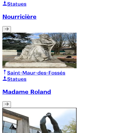
Statues
Nourricière
Saint-Maur-des-Fossés
Statues
Madame Roland