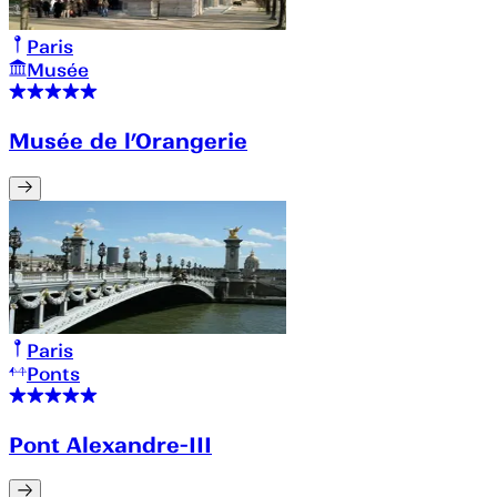
Paris
Musée
Musée de l’Orangerie
Paris
Ponts
Pont Alexandre-III