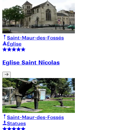
Saint-Maur-des-Fossés
Église
Eglise Saint Nicolas
Saint-Maur-des-Fossés
Statues