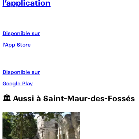
l’application
Disponible sur
l'App Store
Disponible sur
Google Play
🏛️️ Aussi à
Saint-Maur-des-Fossés