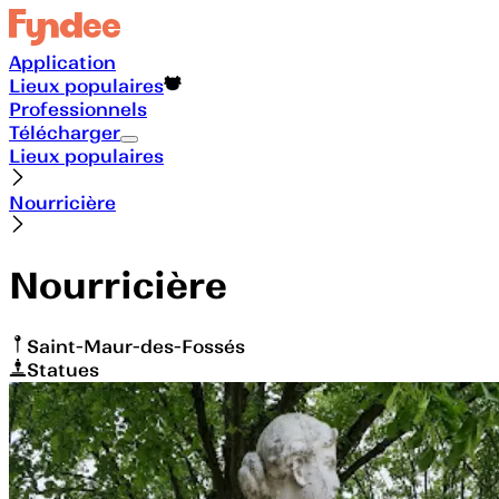
Application
Lieux populaires
Professionnels
Télécharger
Lieux populaires
Nourricière
Nourricière
Saint-Maur-des-Fossés
Statues