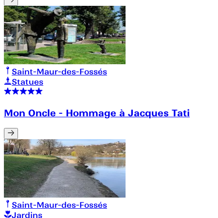
Saint-Maur-des-Fossés
Statues
Mon Oncle - Hommage à Jacques Tati
Saint-Maur-des-Fossés
Jardins