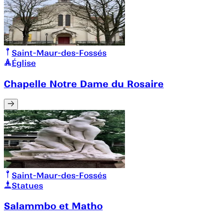
Saint-Maur-des-Fossés
Église
Chapelle Notre Dame du Rosaire
Saint-Maur-des-Fossés
Statues
Salammbo et Matho