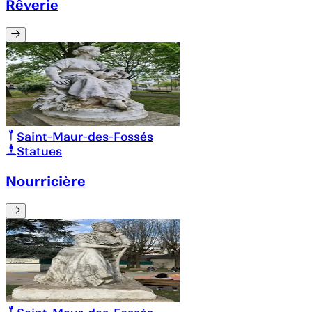
Rêverie
Saint-Maur-des-Fossés
Statues
Nourricière