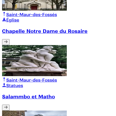
Saint-Maur-des-Fossés
Église
Chapelle Notre Dame du Rosaire
Saint-Maur-des-Fossés
Statues
Salammbo et Matho