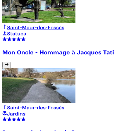
Saint-Maur-des-Fossés
Statues
Mon Oncle - Hommage à Jacques Tati
Saint-Maur-des-Fossés
Jardins