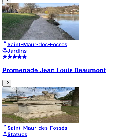
Saint-Maur-des-Fossés
Jardins
Promenade Jean Louis Beaumont
Saint-Maur-des-Fossés
Statues