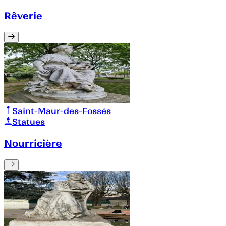
Rêverie
Saint-Maur-des-Fossés
Statues
Nourricière