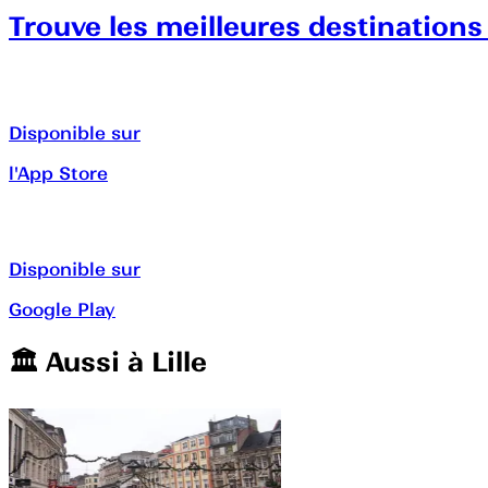
Trouve les meilleures destinations
Disponible sur
l'App Store
Disponible sur
Google Play
🏛️️ Aussi à
Lille