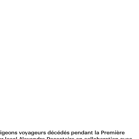
igeons voyageurs décédés pendant la Première
r local Alexandre Descatoire en collaboration avec