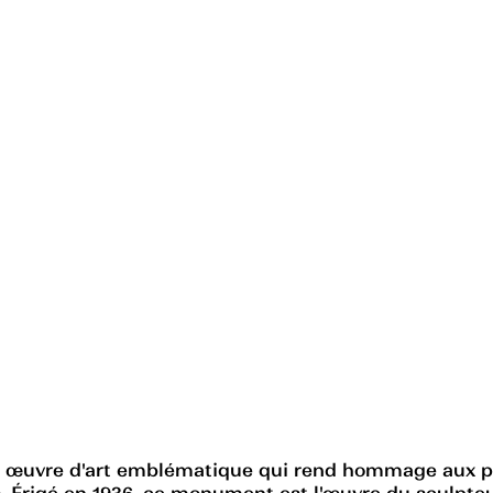
e œuvre d'art emblématique qui rend hommage aux p
. Érigé en 1936, ce monument est l'œuvre du sculpteu