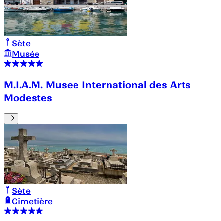
Sète
Musée
M.I.A.M. Musee International des Arts
Modestes
Sète
Cimetière