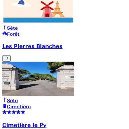
Sète
Forêt
Les Pierres Blanches
Sète
Cimetière
Cimetière le Py