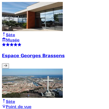
Sète
Musée
Espace Georges Brassens
Sète
Point de vue