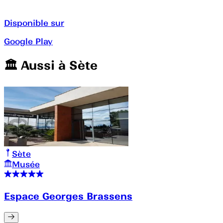
Disponible sur
Google Play
🏛️️ Aussi à
Sète
Sète
Musée
Espace Georges Brassens