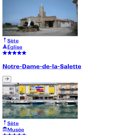
Sète
Église
Notre-Dame-de-la-Salette
Sète
Musée