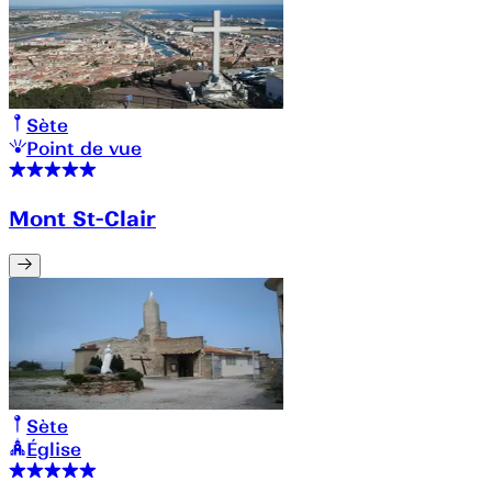
Sète
Point de vue
Mont St-Clair
Sète
Église