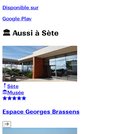
Disponible sur
Google Play
🏛️️ Aussi à
Sète
Sète
Musée
Espace Georges Brassens