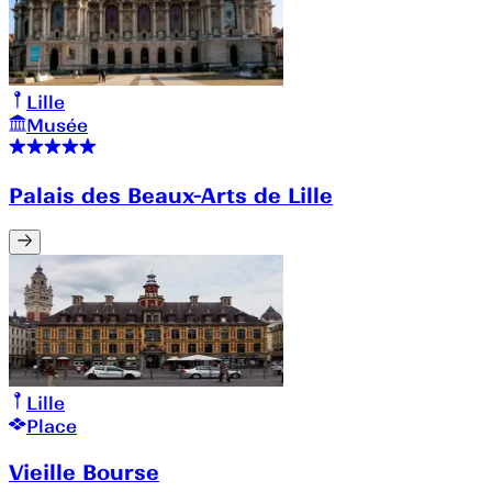
Lille
Musée
Palais des Beaux-Arts de Lille
Lille
Place
Vieille Bourse