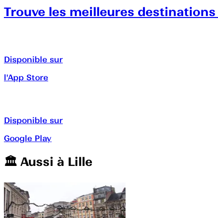
Trouve les meilleures destinations
Disponible sur
l'App Store
Disponible sur
Google Play
🏛️️ Aussi à
Lille