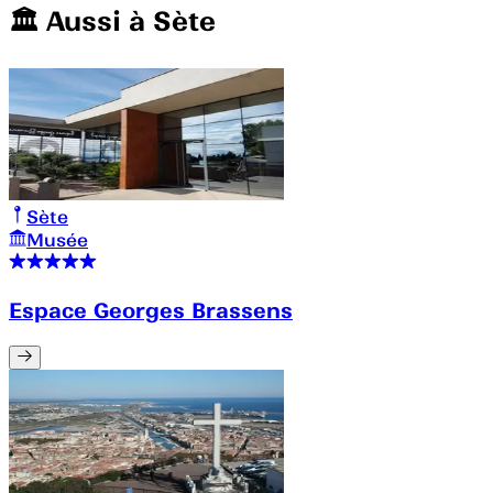
🏛️️ Aussi à
Sète
Sète
Musée
Espace Georges Brassens