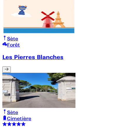
Sète
Forêt
Les Pierres Blanches
Sète
Cimetière