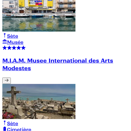
Sète
Musée
M.I.A.M. Musee International des Arts
Modestes
Sète
Cimetière