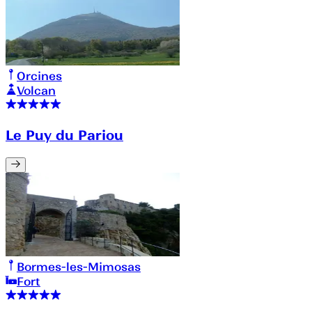
Orcines
Volcan
Le Puy du Pariou
Bormes-les-Mimosas
Fort