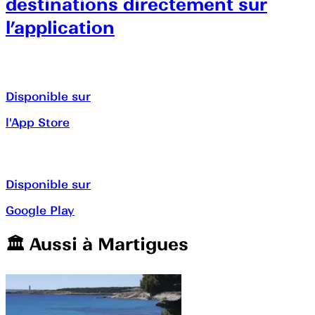
destinations directement sur
l’application
Disponible sur
l'App Store
Disponible sur
Google Play
🏛️️ Aussi à
Martigues