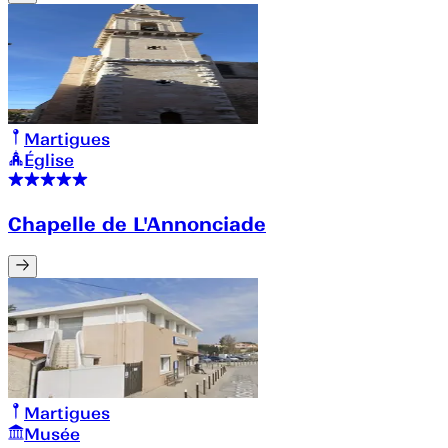
Martigues
Église
Chapelle de L'Annonciade
Martigues
Musée