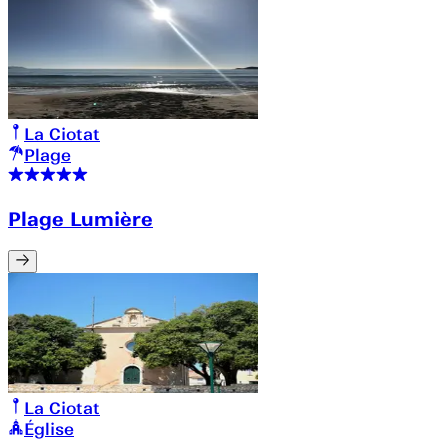
La Ciotat
Plage
Plage Lumière
La Ciotat
Église