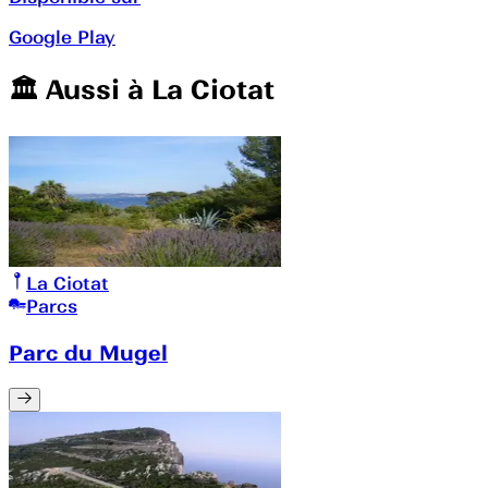
Google Play
🏛️️ Aussi à
La Ciotat
La Ciotat
Parcs
Parc du Mugel