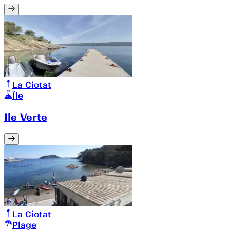
La Ciotat
Île
Ile Verte
La Ciotat
Plage