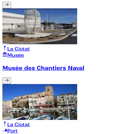
La Ciotat
Musée
Musée des Chantiers Naval
La Ciotat
Port