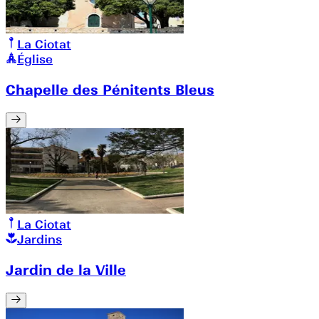
La Ciotat
Église
Chapelle des Pénitents Bleus
La Ciotat
Jardins
Jardin de la Ville