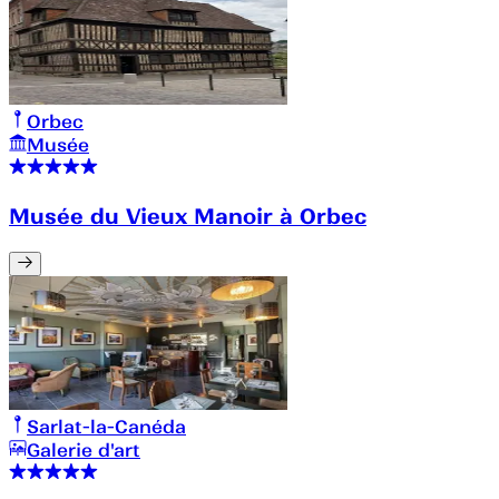
Orbec
Musée
Musée du Vieux Manoir à Orbec
Sarlat-la-Canéda
Galerie d'art