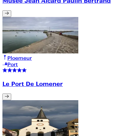
Musée Jean Aicard Paulin Bertrand
Ploemeur
Port
Le Port De Lomener