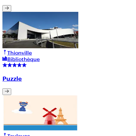
Thionville
Bibliothèque
Puzzle