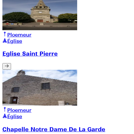
Ploemeur
Église
Eglise Saint Pierre
Ploemeur
Église
Chapelle Notre Dame De La Garde