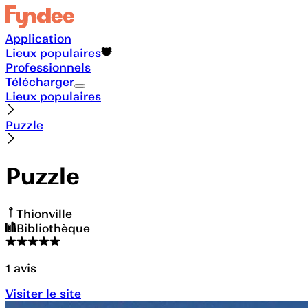
Application
Lieux populaires
Professionnels
Télécharger
Lieux populaires
Puzzle
Puzzle
Thionville
Bibliothèque
1
avis
Visiter le site