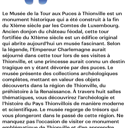
Le Musée de la Tour aux Puces à Thionville est un
monument historique qui a été construit à la fin
du XIème siècle par les Comtes de Luxembourg.
Ancien donjon du château féodal, cette tour
fortifiée du XIIème siècle est un édifice original
qui abrite aujourd'hui un musée fascinant. Selon
la légende, l'Empereur Charlemagne aurait
séjourné dans cette tour lors de ses visites à
Thionville, et une princesse aurait connu un destin
tragique en y étant dévorée par des puces. Le
musée présente des collections archéologiques
complètes, mettant en valeur des objets
découverts dans la région de Thionville, du
préhistoire à la Renaissance. À travers huit salles
thématiques, vous découvrirez l'archéologie et
l'histoire du Pays Thionvillois de manière moderne
et scientifique. Le musée regorge de trésors qui
vous plongeront dans le passé de cette région. Ne
manquez pas l'occasion de visiter ce monument
emblématique de Thionville et d'en apprendre