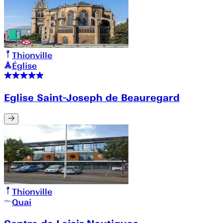
Thionville
Église
Eglise Saint-Joseph de Beauregard
Thionville
Quai