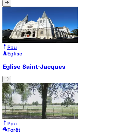
Pau
Église
Eglise Saint-Jacques
Pau
Forêt