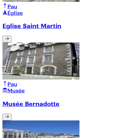
Pau
Église
Eglise Saint Martin
Pau
Musée
Musée Bernadotte