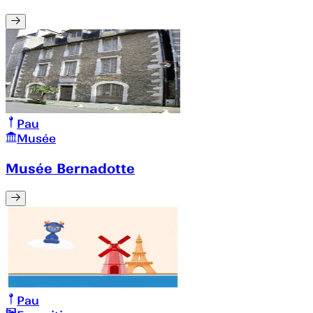
Pau
Musée
Musée Bernadotte
Pau