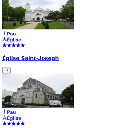
Pau
Église
Église Saint-Joseph
Pau
Église