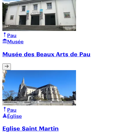
Pau
Musée
Musée des Beaux Arts de Pau
Pau
Église
Eglise Saint Martin