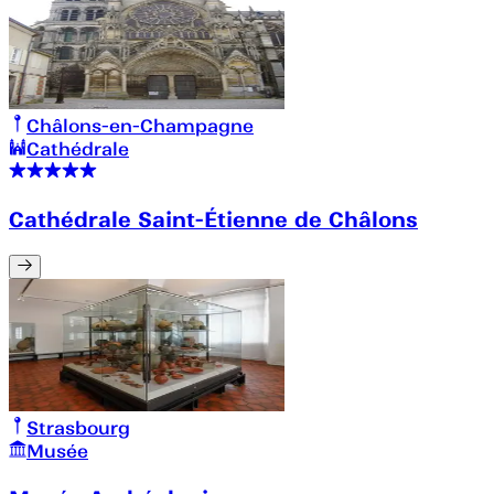
Châlons-en-Champagne
Cathédrale
Cathédrale Saint-Étienne de Châlons
Strasbourg
Musée