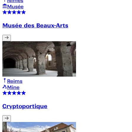
Nîmes
Musée
Musée des Beaux-Arts
Reims
Mine
Cryptoportique