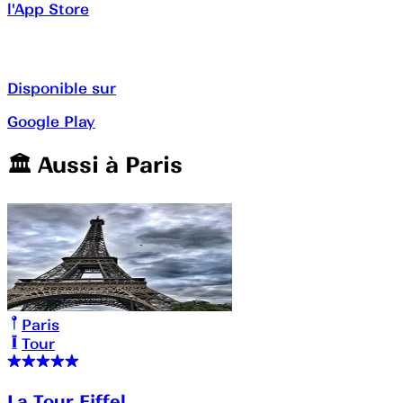
l'App Store
Disponible sur
Google Play
🏛️️ Aussi à
Paris
Paris
Tour
La Tour Eiffel