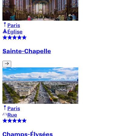
Paris
Église
Sainte-Chapelle
Paris
Rue
Champs-Élysées