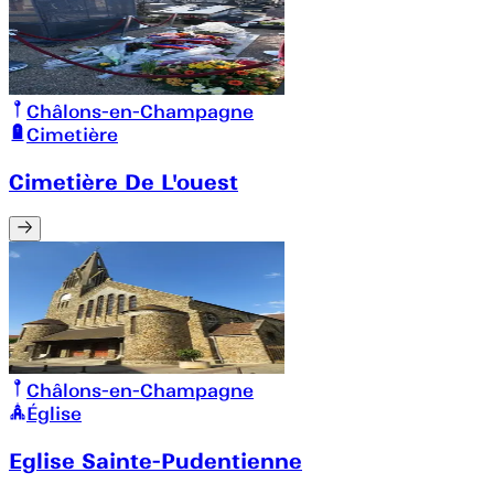
Châlons-en-Champagne
Cimetière
Cimetière De L'ouest
Châlons-en-Champagne
Église
Eglise Sainte-Pudentienne