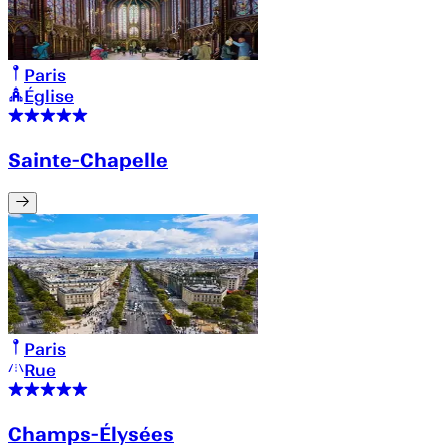
Paris
Église
Sainte-Chapelle
Paris
Rue
Champs-Élysées