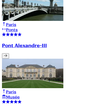
Paris
Ponts
Pont Alexandre-III
Paris
Musée