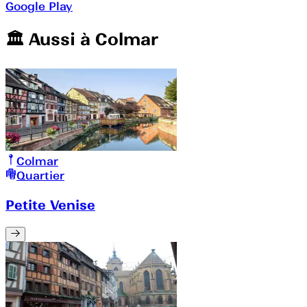
Google Play
🏛️️ Aussi à
Colmar
Colmar
Quartier
Petite Venise