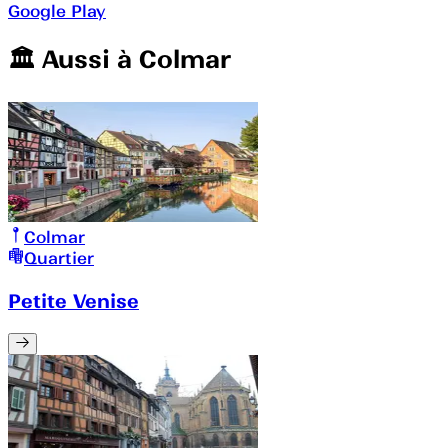
Google Play
🏛️️ Aussi à
Colmar
Colmar
Quartier
Petite Venise