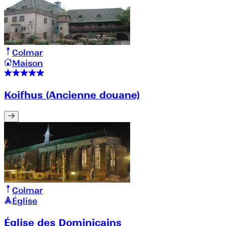
Colmar
Maison
Koifhus (Ancienne douane)
Colmar
Église
Église des Dominicains