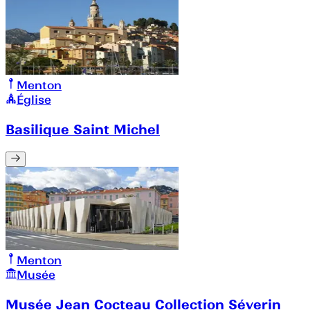
Menton
Église
Basilique Saint Michel
Menton
Musée
Musée Jean Cocteau Collection Séverin