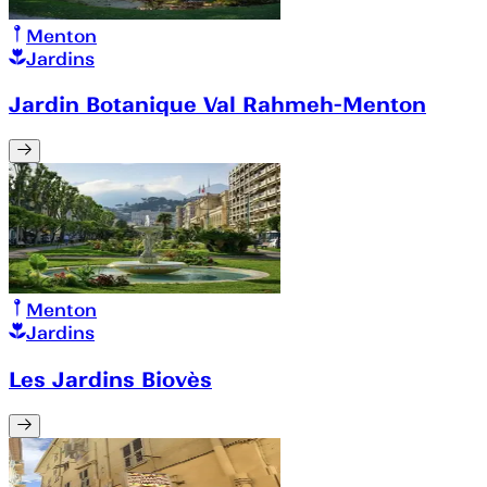
Menton
Jardins
Jardin Botanique Val Rahmeh-Menton
Menton
Jardins
Les Jardins Biovès