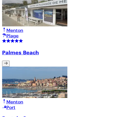
Menton
Plage
Palmes Beach
Menton
Port