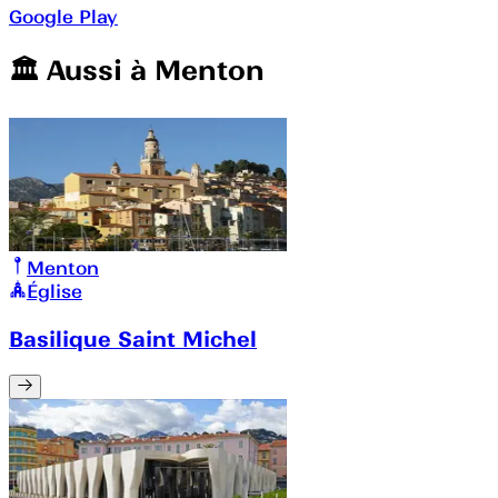
Google Play
🏛️️ Aussi à
Menton
Menton
Église
Basilique Saint Michel