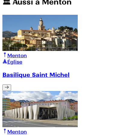
🏛️️ Aussi à
Menton
Menton
Église
Basilique Saint Michel
Menton