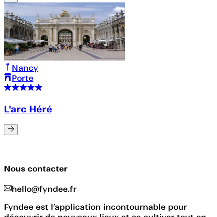
Nancy
Porte
L'arc Héré
Nous contacter
hello@fyndee.fr
Fyndee est l’application incontournable pour