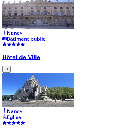
Nancy
Bâtiment public
Hôtel de Ville
Nancy
Église