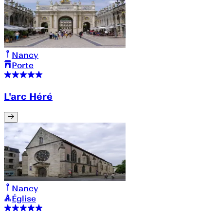
Nancy
Porte
L'arc Héré
Nancy
Église