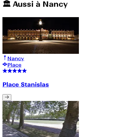
🏛️️ Aussi à
Nancy
Nancy
Place
Place Stanislas