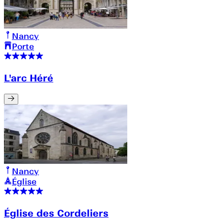
Nancy
Porte
L'arc Héré
Nancy
Église
Église des Cordeliers