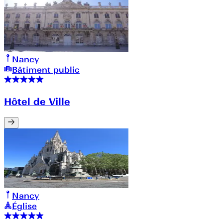
Nancy
Bâtiment public
Hôtel de Ville
Nancy
Église