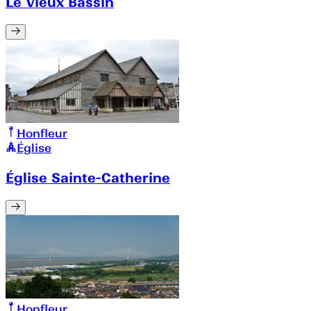
Le Vieux Bassin
Honfleur
Église
Église Sainte-Catherine
Honfleur