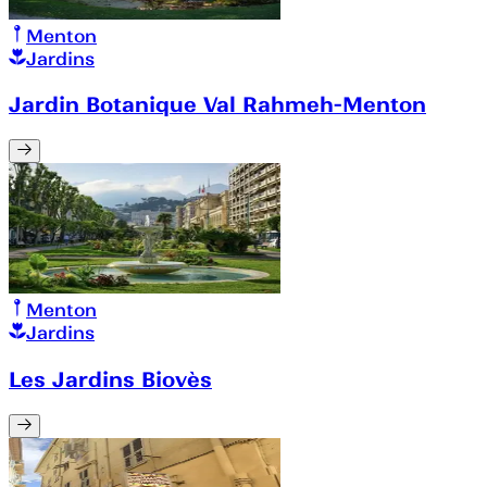
Menton
Jardins
Jardin Botanique Val Rahmeh-Menton
Menton
Jardins
Les Jardins Biovès