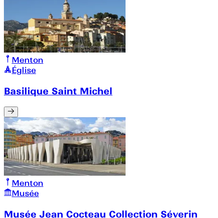
Menton
Église
Basilique Saint Michel
Menton
Musée
Musée Jean Cocteau Collection Séverin