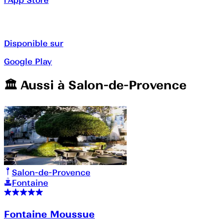
Disponible sur
Google Play
🏛️️ Aussi à
Salon-de-Provence
Salon-de-Provence
Fontaine
Fontaine Moussue