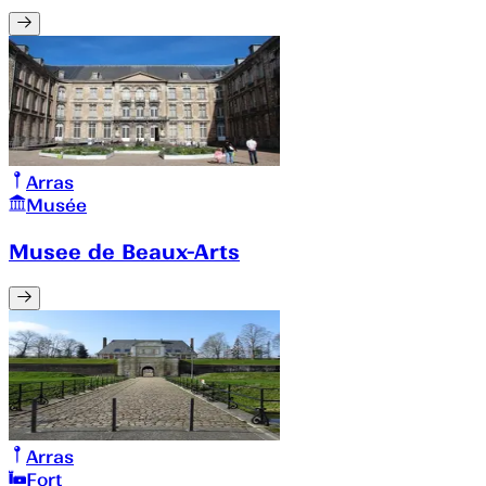
Arras
Musée
Musee de Beaux-Arts
Arras
Fort