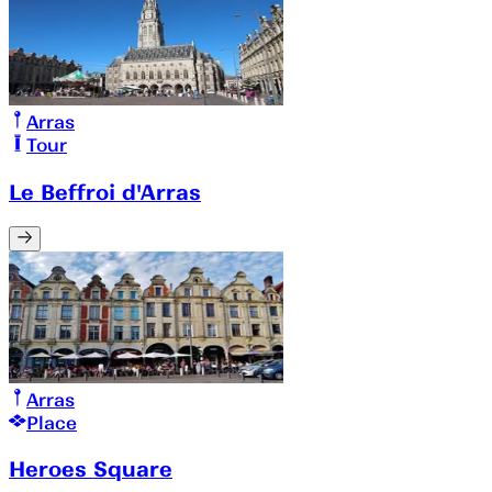
Arras
Tour
Le Beffroi d'Arras
Arras
Place
Heroes Square