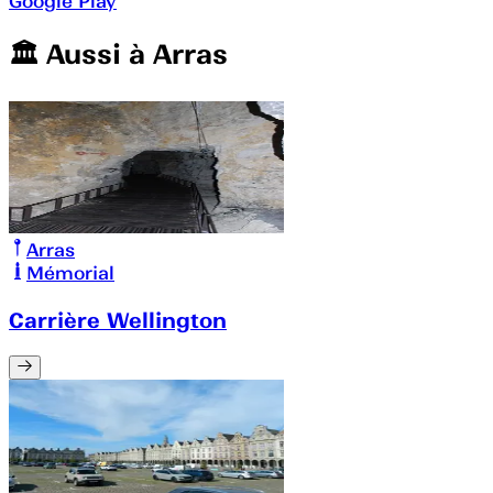
Google Play
🏛️️ Aussi à
Arras
Arras
Mémorial
Carrière Wellington