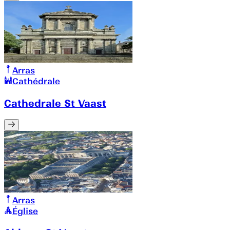
Arras
Cathédrale
Cathedrale St Vaast
Arras
Église