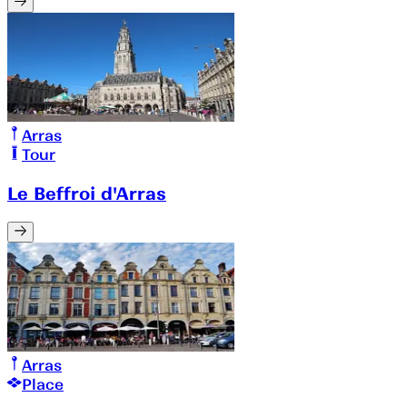
Arras
Tour
Le Beffroi d'Arras
Arras
Place